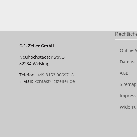
Rechtlich
C.F. Zeller GmbH
Online-
Neuhochstadter Str. 3
Datensc
82234 Weßling
AGB
Telefon:
+49 8153 9069716
E-Mail:
kontakt@cfzeller.de
Sitemap
Impres
Widerru